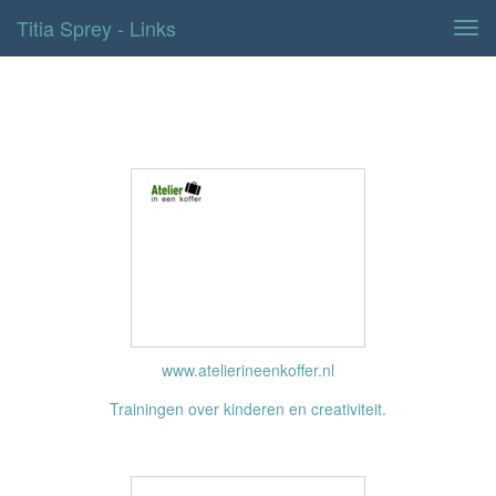
Titia Sprey - Links
Tog
navi
Links
www.atelierineenkoffer.nl
Trainingen over kinderen en creativiteit.