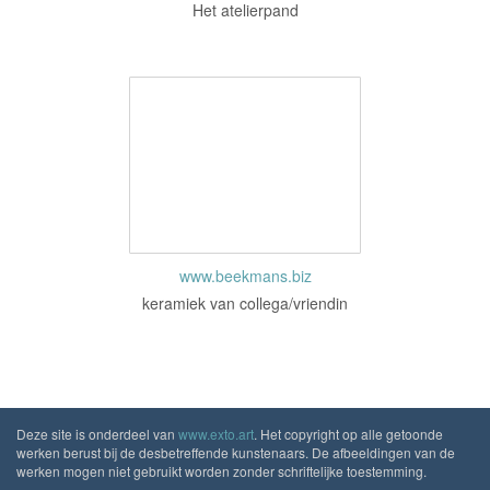
Het atelierpand
www.beekmans.biz
keramiek van collega/vriendin
Deze site is onderdeel van
www.exto.art
. Het copyright op alle getoonde
werken berust bij de desbetreffende kunstenaars. De afbeeldingen van de
werken mogen niet gebruikt worden zonder schriftelijke toestemming.