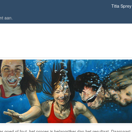
Titia Sprey
nt aan
.
goed of fout, het proces is belangrjiker dan het resultaat. Daarnaast