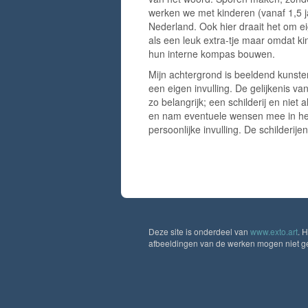
werken we met kinderen (vanaf 1,5 jaar
Nederland. Ook hier draait het om e
als een leuk extra-tje maar omdat 
hun interne kompas bouwen.
Mijn achtergrond is beeldend kunsten
een eigen invulling. De gelijkenis v
zo belangrijk; een schilderij en nie
en nam eventuele wensen mee in het
persoonlijke invulling. De schilderije
Deze site is onderdeel van
www.exto.art
. 
afbeeldingen van de werken mogen niet geb