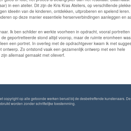
) in een atelier. Dit zijn de Kris Kras Ateliers, op verschillende plekke
igen ideeën van de kinderen, ontdekken, uitproberen en spelend leren.
kinderen op deze manier essentiele hersenverbindingen aanleggen en a
aar. Ik ben schilder en werkte voorheen in opdracht, vooral portretten
an de geportretteerde stond altijd voorop, maar de ruimte eromheen was
t alleen een portret. In overleg met de opdrachtgever kwam ik met sugges
 ontwerp. Zo ontstond vaak een gezamenlijk ontwerp met een hele
n zijn allemaal gemaakt met olieverf.
Het copyright op alle getoonde werken berust bij de desbetreffende kunstenaars. De
ruikt worden zonder schriftelijke toestemming.