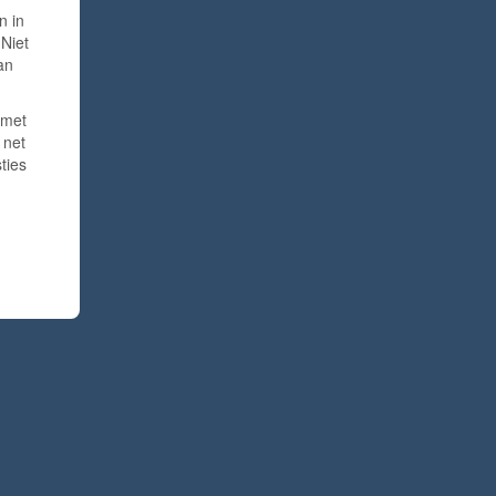
n in
 Niet
an
 met
 net
ties