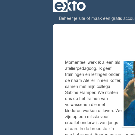
Beheer je site
of
maak een gratis accou
werkwijze
Momenteel werk ik alleen als
atelierpedagoog. Ik geef
trainingen en lezingen onder
de naam Atelier in een Koffer,
samen met mijn collega
Sabine Plamper. We richten
ons op het trainen van
volwassenen die met
kinderen werken of leven. We
zijn op een missie voor
creatief onderwijs van jongs
af aan. In de breedste zin
van het woord. Sporen maken, zonder 